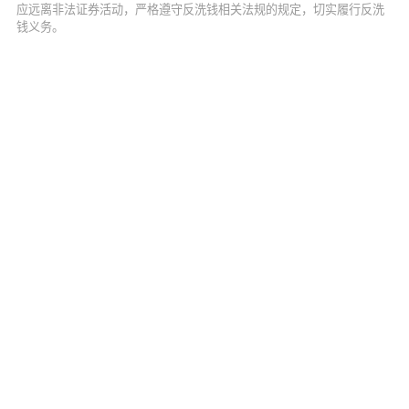
应远离非法证券活动，严格遵守反洗钱相关法规的规定，切实履行反洗
钱义务。