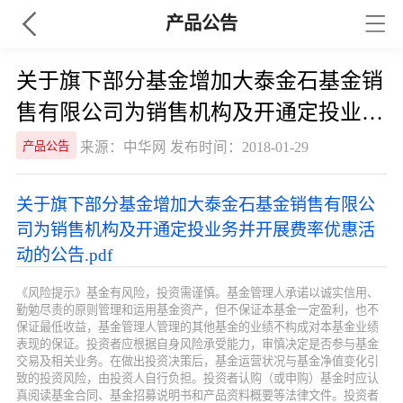
产品公告
关于旗下部分基金增加大泰金石基金销
售有限公司为销售机构及开通定投业务
并开展费率优惠活动的公告
来源：中华网 发布时间：2018-01-29
产品公告
关于旗下部分基金增加大泰金石基金销售有限公
司为销售机构及开通定投业务并开展费率优惠活
动的公告.pdf
《风险提示》基金有风险，投资需谨慎。基金管理人承诺以诚实信用、
勤勉尽责的原则管理和运用基金资产，但不保证本基金一定盈利，也不
保证最低收益，基金管理人管理的其他基金的业绩不构成对本基金业绩
表现的保证。投资者应根据自身风险承受能力，审慎决定是否参与基金
交易及相关业务。在做出投资决策后，基金运营状况与基金净值变化引
致的投资风险，由投资人自行负担。投资者认购（或申购）基金时应认
真阅读基金合同、基金招募说明书和产品资料概要等法律文件。投资者