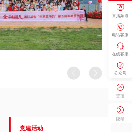
春意
在”
直播频道
中式
宜、
电话客服
次文
式感
在线客服
公众号
置顶
隐藏
党建活动