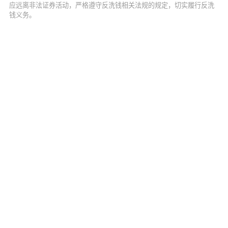
应远离非法证券活动，严格遵守反洗钱相关法规的规定，切实履行反洗
钱义务。