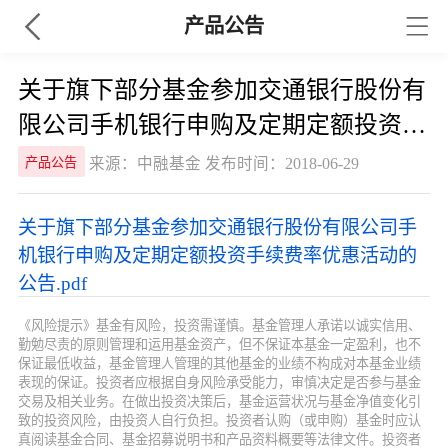
产品公告
关于旗下部分基金参加交通银行股份有
限公司手机银行申购及定期定额投资手
续费率优惠活动的公告
来源：中融基金 发布时间：2018-06-29
产品公告
关于旗下部分基金参加交通银行股份有限公司手
机银行申购及定期定额投资手续费率优惠活动的
公告.pdf
《风险提示》基金有风险，投资需谨慎。基金管理人承诺以诚实信用、
勤勉尽责的原则管理和运用基金资产，但不保证本基金一定盈利，也不
保证最低收益，基金管理人管理的其他基金的业绩不构成对本基金业绩
表现的保证。投资者应根据自身风险承受能力，审慎决定是否参与基金
交易及相关业务。在做出投资决策后，基金运营状况与基金净值变化引
致的投资风险，由投资人自行负担。投资者认购（或申购）基金时应认
真阅读基金合同、基金招募说明书和产品资料概要等法律文件。投资者