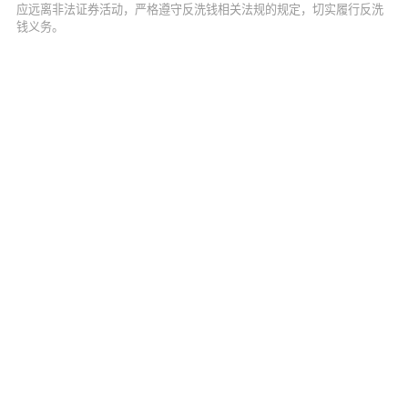
应远离非法证券活动，严格遵守反洗钱相关法规的规定，切实履行反洗
钱义务。