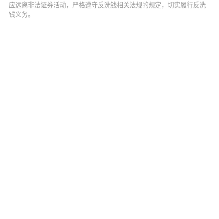
应远离非法证券活动，严格遵守反洗钱相关法规的规定，切实履行反洗
钱义务。