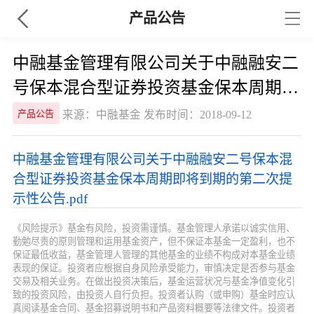
产品公告
中融基金管理有限公司关于中融融安二
号保本混合型证券投资基金保本周期即
将到期的第二次提示性公告
来源：中融基金 发布时间：2018-09-12
产品公告
中融基金管理有限公司关于中融融安二号保本混
合型证券投资基金保本周期即将到期的第二次提
示性公告.pdf
《风险提示》基金有风险，投资需谨慎。基金管理人承诺以诚实信用、
勤勉尽责的原则管理和运用基金资产，但不保证本基金一定盈利，也不
保证最低收益，基金管理人管理的其他基金的业绩不构成对本基金业绩
表现的保证。投资者应根据自身风险承受能力，审慎决定是否参与基金
交易及相关业务。在做出投资决策后，基金运营状况与基金净值变化引
致的投资风险，由投资人自行负担。投资者认购（或申购）基金时应认
真阅读基金合同、基金招募说明书和产品资料概要等法律文件。投资者