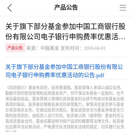
产品公告
关于旗下部分基金参加中国工商银行股
份有限公司电子银行申购费率优惠活动
的公告
来源：中融基金 发布时间：2019-04-01
产品公告
关于旗下部分基金参加中国工商银行股份有限公
司电子银行申购费率优惠活动的公告.pdf
《风险提示》基金有风险，投资需谨慎。基金管理人承诺以诚实信用、
勤勉尽责的原则管理和运用基金资产，但不保证本基金一定盈利，也不
保证最低收益，基金管理人管理的其他基金的业绩不构成对本基金业绩
表现的保证。投资者应根据自身风险承受能力，审慎决定是否参与基金
交易及相关业务。在做出投资决策后，基金运营状况与基金净值变化引
致的投资风险，由投资人自行负担。投资者认购（或申购）基金时应认
真阅读基金合同、基金招募说明书和产品资料概要等法律文件。投资者
应远离非法证券活动，严格遵守反洗钱相关法规的规定，切实履行反洗