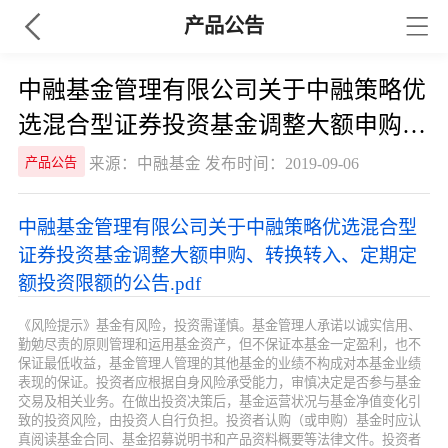
产品公告
中融基金管理有限公司关于中融策略优
选混合型证券投资基金调整大额申购、
转换转入、定期定额投资限额的公告
来源：中融基金 发布时间：2019-09-06
产品公告
中融基金管理有限公司关于中融策略优选混合型
证券投资基金调整大额申购、转换转入、定期定
额投资限额的公告.pdf
《风险提示》基金有风险，投资需谨慎。基金管理人承诺以诚实信用、
勤勉尽责的原则管理和运用基金资产，但不保证本基金一定盈利，也不
保证最低收益，基金管理人管理的其他基金的业绩不构成对本基金业绩
表现的保证。投资者应根据自身风险承受能力，审慎决定是否参与基金
交易及相关业务。在做出投资决策后，基金运营状况与基金净值变化引
致的投资风险，由投资人自行负担。投资者认购（或申购）基金时应认
真阅读基金合同、基金招募说明书和产品资料概要等法律文件。投资者