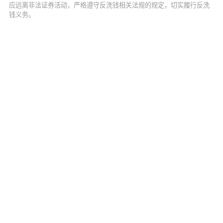
应远离非法证券活动，严格遵守反洗钱相关法规的规定，切实履行反洗
钱义务。