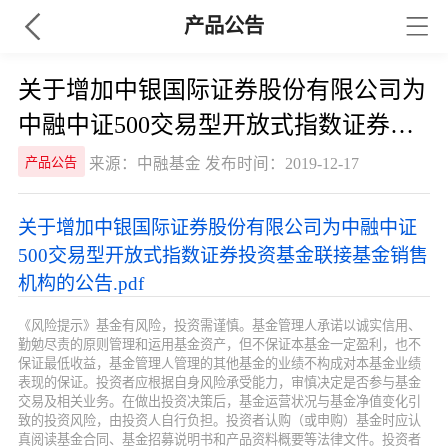
产品公告
关于增加中银国际证券股份有限公司为
中融中证500交易型开放式指数证券投
资基金联接基金销售机构的公告
来源：中融基金 发布时间：2019-12-17
产品公告
关于增加中银国际证券股份有限公司为中融中证
500交易型开放式指数证券投资基金联接基金销售
机构的公告.pdf
《风险提示》基金有风险，投资需谨慎。基金管理人承诺以诚实信用、
勤勉尽责的原则管理和运用基金资产，但不保证本基金一定盈利，也不
保证最低收益，基金管理人管理的其他基金的业绩不构成对本基金业绩
表现的保证。投资者应根据自身风险承受能力，审慎决定是否参与基金
交易及相关业务。在做出投资决策后，基金运营状况与基金净值变化引
致的投资风险，由投资人自行负担。投资者认购（或申购）基金时应认
真阅读基金合同、基金招募说明书和产品资料概要等法律文件。投资者