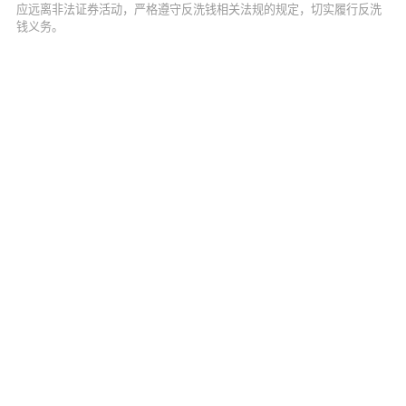
应远离非法证券活动，严格遵守反洗钱相关法规的规定，切实履行反洗
钱义务。