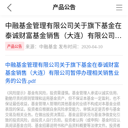
产品公告
中融基金管理有限公司关于旗下基金在
泰诚财富基金销售（大连）有限公司暂
停办理相关销售业务的公告
来源：中融基金 发布时间：2020-04-10
产品公告
中融基金管理有限公司关于旗下基金在泰诚财富
基金销售（大连）有限公司暂停办理相关销售业
务的公告.pdf
《风险提示》基金有风险，投资需谨慎。基金管理人承诺以诚实信用、
勤勉尽责的原则管理和运用基金资产，但不保证本基金一定盈利，也不
保证最低收益，基金管理人管理的其他基金的业绩不构成对本基金业绩
表现的保证。投资者应根据自身风险承受能力，审慎决定是否参与基金
交易及相关业务。在做出投资决策后，基金运营状况与基金净值变化引
致的投资风险，由投资人自行负担。投资者认购（或申购）基金时应认
真阅读基金合同、基金招募说明书和产品资料概要等法律文件。投资者