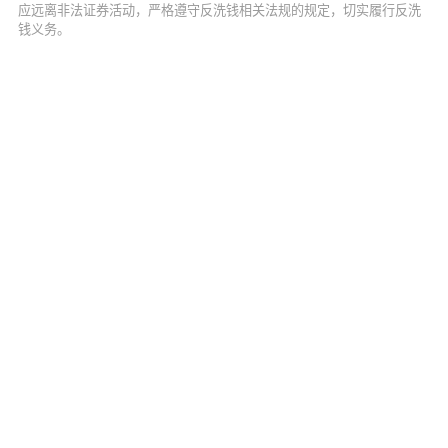
应远离非法证券活动，严格遵守反洗钱相关法规的规定，切实履行反洗
钱义务。