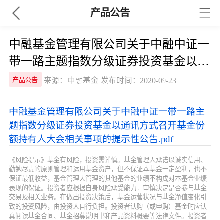
产品公告
中融基金管理有限公司关于中融中证一
带一路主题指数分级证券投资基金以通
讯方式召开基金份额持有人大会相关事
来源：中融基金 发布时间：2020-09-23
产品公告
项的提示性公告
中融基金管理有限公司关于中融中证一带一路主
题指数分级证券投资基金以通讯方式召开基金份
额持有人大会相关事项的提示性公告.pdf
《风险提示》基金有风险，投资需谨慎。基金管理人承诺以诚实信用、
勤勉尽责的原则管理和运用基金资产，但不保证本基金一定盈利，也不
保证最低收益，基金管理人管理的其他基金的业绩不构成对本基金业绩
表现的保证。投资者应根据自身风险承受能力，审慎决定是否参与基金
交易及相关业务。在做出投资决策后，基金运营状况与基金净值变化引
致的投资风险，由投资人自行负担。投资者认购（或申购）基金时应认
真阅读基金合同、基金招募说明书和产品资料概要等法律文件。投资者