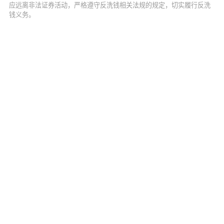
应远离非法证券活动，严格遵守反洗钱相关法规的规定，切实履行反洗
钱义务。