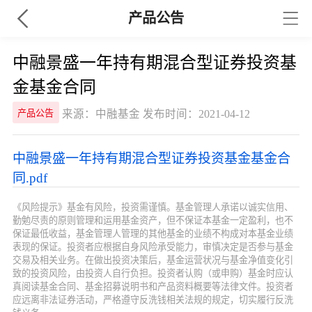
产品公告
中融景盛一年持有期混合型证券投资基
金基金合同
来源：中融基金 发布时间：2021-04-12
产品公告
中融景盛一年持有期混合型证券投资基金基金合
同.pdf
《风险提示》基金有风险，投资需谨慎。基金管理人承诺以诚实信用、
勤勉尽责的原则管理和运用基金资产，但不保证本基金一定盈利，也不
保证最低收益，基金管理人管理的其他基金的业绩不构成对本基金业绩
表现的保证。投资者应根据自身风险承受能力，审慎决定是否参与基金
交易及相关业务。在做出投资决策后，基金运营状况与基金净值变化引
致的投资风险，由投资人自行负担。投资者认购（或申购）基金时应认
真阅读基金合同、基金招募说明书和产品资料概要等法律文件。投资者
应远离非法证券活动，严格遵守反洗钱相关法规的规定，切实履行反洗