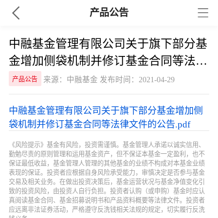
产品公告
中融基金管理有限公司关于旗下部分基
金增加侧袋机制并修订基金合同等法律
文件的公告
来源：中融基金 发布时间：2021-04-29
产品公告
中融基金管理有限公司关于旗下部分基金增加侧
袋机制并修订基金合同等法律文件的公告.pdf
《风险提示》基金有风险，投资需谨慎。基金管理人承诺以诚实信用、
勤勉尽责的原则管理和运用基金资产，但不保证本基金一定盈利，也不
保证最低收益，基金管理人管理的其他基金的业绩不构成对本基金业绩
表现的保证。投资者应根据自身风险承受能力，审慎决定是否参与基金
交易及相关业务。在做出投资决策后，基金运营状况与基金净值变化引
致的投资风险，由投资人自行负担。投资者认购（或申购）基金时应认
真阅读基金合同、基金招募说明书和产品资料概要等法律文件。投资者
应远离非法证券活动，严格遵守反洗钱相关法规的规定，切实履行反洗