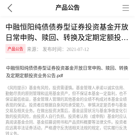
产品公告
中融恒阳纯债债券型证券投资基金开放
日常申购、赎回、转换及定期定额投资
业务公告
来源： 发布时间：2021-07-12
产品公告
中融恒阳纯债债券型证券投资基金开放日常申购、赎回、转换
及定期定额投资业务公告.pdf
《风险提示》基金有风险，投资需谨慎。基金管理人承诺以诚实信用、
勤勉尽责的原则管理和运用基金资产，但不保证本基金一定盈利，也不
保证最低收益，基金管理人管理的其他基金的业绩不构成对本基金业绩
表现的保证。投资者应根据自身风险承受能力，审慎决定是否参与基金
交易及相关业务。在做出投资决策后，基金运营状况与基金净值变化引
致的投资风险，由投资人自行负担。投资者认购（或申购）基金时应认
真阅读基金合同、基金招募说明书和产品资料概要等法律文件。投资者
应远离非法证券活动，严格遵守反洗钱相关法规的规定，切实履行反洗
钱义务。