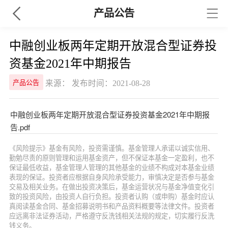
产品公告
中融创业板两年定期开放混合型证券投
资基金2021年中期报告
来源： 发布时间：2021-08-28
产品公告
中融创业板两年定期开放混合型证券投资基金2021年中期报
告.pdf
《风险提示》基金有风险，投资需谨慎。基金管理人承诺以诚实信用、
勤勉尽责的原则管理和运用基金资产，但不保证本基金一定盈利，也不
保证最低收益，基金管理人管理的其他基金的业绩不构成对本基金业绩
表现的保证。投资者应根据自身风险承受能力，审慎决定是否参与基金
交易及相关业务。在做出投资决策后，基金运营状况与基金净值变化引
致的投资风险，由投资人自行负担。投资者认购（或申购）基金时应认
真阅读基金合同、基金招募说明书和产品资料概要等法律文件。投资者
应远离非法证券活动，严格遵守反洗钱相关法规的规定，切实履行反洗
钱义务。