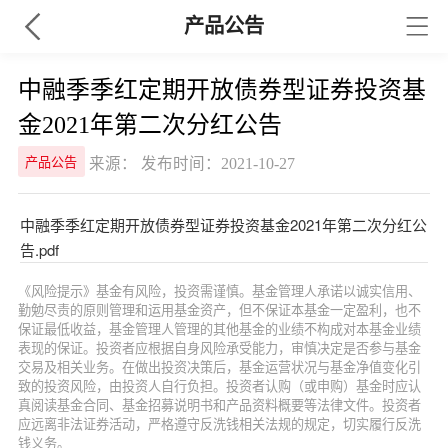
产品公告
中融季季红定期开放债券型证券投资基
金2021年第二次分红公告
来源： 发布时间：2021-10-27
产品公告
中融季季红定期开放债券型证券投资基金2021年第二次分红公
告.pdf
《风险提示》基金有风险，投资需谨慎。基金管理人承诺以诚实信用、
勤勉尽责的原则管理和运用基金资产，但不保证本基金一定盈利，也不
保证最低收益，基金管理人管理的其他基金的业绩不构成对本基金业绩
表现的保证。投资者应根据自身风险承受能力，审慎决定是否参与基金
交易及相关业务。在做出投资决策后，基金运营状况与基金净值变化引
致的投资风险，由投资人自行负担。投资者认购（或申购）基金时应认
真阅读基金合同、基金招募说明书和产品资料概要等法律文件。投资者
应远离非法证券活动，严格遵守反洗钱相关法规的规定，切实履行反洗
钱义务。