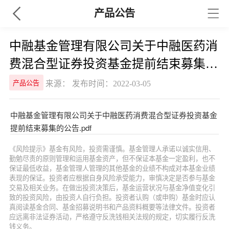
产品公告
中融基金管理有限公司关于中融医药消
费混合型证券投资基金提前结束募集的
公告
来源： 发布时间：2022-03-05
产品公告
中融基金管理有限公司关于中融医药消费混合型证券投资基金
提前结束募集的公告.pdf
《风险提示》基金有风险，投资需谨慎。基金管理人承诺以诚实信用、
勤勉尽责的原则管理和运用基金资产，但不保证本基金一定盈利，也不
保证最低收益，基金管理人管理的其他基金的业绩不构成对本基金业绩
表现的保证。投资者应根据自身风险承受能力，审慎决定是否参与基金
交易及相关业务。在做出投资决策后，基金运营状况与基金净值变化引
致的投资风险，由投资人自行负担。投资者认购（或申购）基金时应认
真阅读基金合同、基金招募说明书和产品资料概要等法律文件。投资者
应远离非法证券活动，严格遵守反洗钱相关法规的规定，切实履行反洗
钱义务。