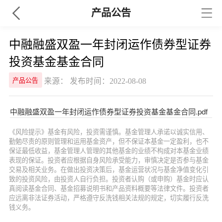
产品公告
中融融盛双盈一年封闭运作债券型证券
投资基金基金合同
来源： 发布时间：2022-08-08
产品公告
中融融盛双盈一年封闭运作债券型证券投资基金基金合同.pdf
《风险提示》基金有风险，投资需谨慎。基金管理人承诺以诚实信用、
勤勉尽责的原则管理和运用基金资产，但不保证本基金一定盈利，也不
保证最低收益，基金管理人管理的其他基金的业绩不构成对本基金业绩
表现的保证。投资者应根据自身风险承受能力，审慎决定是否参与基金
交易及相关业务。在做出投资决策后，基金运营状况与基金净值变化引
致的投资风险，由投资人自行负担。投资者认购（或申购）基金时应认
真阅读基金合同、基金招募说明书和产品资料概要等法律文件。投资者
应远离非法证券活动，严格遵守反洗钱相关法规的规定，切实履行反洗
钱义务。