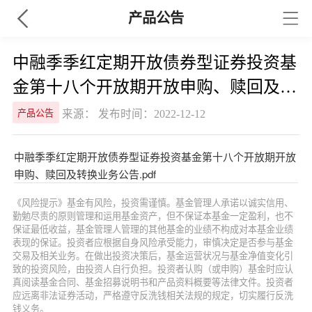
产品公告
中融季季红定期开放债券型证券投资基
金第十八个开放期开放申购、赎回及转
换业务公告
来源： 发布时间：2022-12-12
产品公告
中融季季红定期开放债券型证券投资基金第十八个开放期开放
申购、赎回及转换业务公告.pdf
《风险提示》基金有风险，投资需谨慎。基金管理人承诺以诚实信用、
勤勉尽责的原则管理和运用基金资产，但不保证本基金一定盈利，也不
保证最低收益，基金管理人管理的其他基金的业绩不构成对本基金业绩
表现的保证。投资者应根据自身风险承受能力，审慎决定是否参与基金
交易及相关业务。在做出投资决策后，基金运营状况与基金净值变化引
致的投资风险，由投资人自行负担。投资者认购（或申购）基金时应认
真阅读基金合同、基金招募说明书和产品资料概要等法律文件。投资者
应远离非法证券活动，严格遵守反洗钱相关法规的规定，切实履行反洗
钱义务。