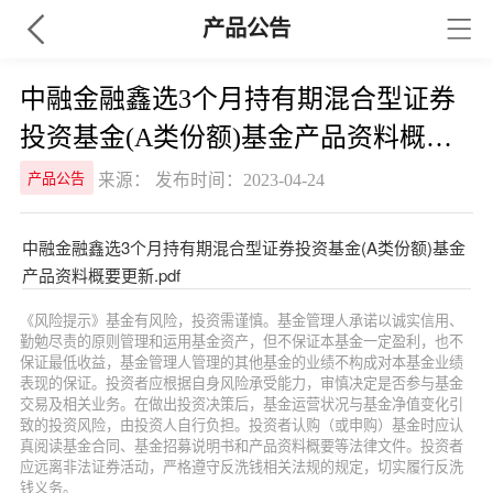
产品公告
中融金融鑫选3个月持有期混合型证券
投资基金(A类份额)基金产品资料概要
更新
来源： 发布时间：2023-04-24
产品公告
中融金融鑫选3个月持有期混合型证券投资基金(A类份额)基金
产品资料概要更新.pdf
《风险提示》基金有风险，投资需谨慎。基金管理人承诺以诚实信用、
勤勉尽责的原则管理和运用基金资产，但不保证本基金一定盈利，也不
保证最低收益，基金管理人管理的其他基金的业绩不构成对本基金业绩
表现的保证。投资者应根据自身风险承受能力，审慎决定是否参与基金
交易及相关业务。在做出投资决策后，基金运营状况与基金净值变化引
致的投资风险，由投资人自行负担。投资者认购（或申购）基金时应认
真阅读基金合同、基金招募说明书和产品资料概要等法律文件。投资者
应远离非法证券活动，严格遵守反洗钱相关法规的规定，切实履行反洗
钱义务。