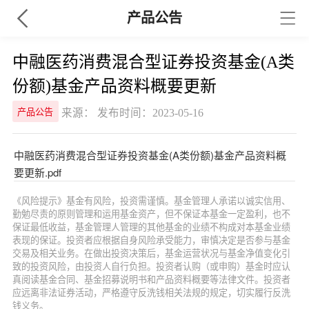
产品公告
中融医药消费混合型证券投资基金(A类
份额)基金产品资料概要更新
来源： 发布时间：2023-05-16
产品公告
中融医药消费混合型证券投资基金(A类份额)基金产品资料概
要更新.pdf
《风险提示》基金有风险，投资需谨慎。基金管理人承诺以诚实信用、
勤勉尽责的原则管理和运用基金资产，但不保证本基金一定盈利，也不
保证最低收益，基金管理人管理的其他基金的业绩不构成对本基金业绩
表现的保证。投资者应根据自身风险承受能力，审慎决定是否参与基金
交易及相关业务。在做出投资决策后，基金运营状况与基金净值变化引
致的投资风险，由投资人自行负担。投资者认购（或申购）基金时应认
真阅读基金合同、基金招募说明书和产品资料概要等法律文件。投资者
应远离非法证券活动，严格遵守反洗钱相关法规的规定，切实履行反洗
钱义务。