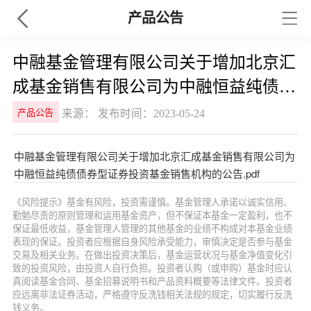
产品公告
中融基金管理有限公司关于增加北京汇
成基金销售有限公司为中融恒益纯债债
券型证券投资基金销售机构的公告
来源： 发布时间：2023-05-24
产品公告
中融基金管理有限公司关于增加北京汇成基金销售有限公司为
中融恒益纯债债券型证券投资基金销售机构的公告.pdf
《风险提示》基金有风险，投资需谨慎。基金管理人承诺以诚实信用、
勤勉尽责的原则管理和运用基金资产，但不保证本基金一定盈利，也不
保证最低收益，基金管理人管理的其他基金的业绩不构成对本基金业绩
表现的保证。投资者应根据自身风险承受能力，审慎决定是否参与基金
交易及相关业务。在做出投资决策后，基金运营状况与基金净值变化引
致的投资风险，由投资人自行负担。投资者认购（或申购）基金时应认
真阅读基金合同、基金招募说明书和产品资料概要等法律文件。投资者
应远离非法证券活动，严格遵守反洗钱相关法规的规定，切实履行反洗
钱义务。