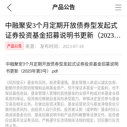
产品公告
中融聚安3个月定期开放债券型发起式
证券投资基金招募说明书更新（2023年
第3号）
来源： 发布时间：2023-07-18
产品公告
中融聚安3个月定期开放债券型发起式证券投资基金招募说明
书更新（2023年第3号）.pdf
《风险提示》基金有风险，投资需谨慎。基金管理人承诺以诚实信用、
勤勉尽责的原则管理和运用基金资产，但不保证本基金一定盈利，也不
保证最低收益，基金管理人管理的其他基金的业绩不构成对本基金业绩
表现的保证。投资者应根据自身风险承受能力，审慎决定是否参与基金
交易及相关业务。在做出投资决策后，基金运营状况与基金净值变化引
致的投资风险，由投资人自行负担。投资者认购（或申购）基金时应认
真阅读基金合同、基金招募说明书和产品资料概要等法律文件。投资者
应远离非法证券活动，严格遵守反洗钱相关法规的规定，切实履行反洗
钱义务。