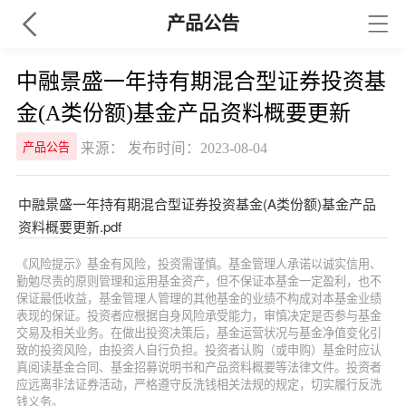
产品公告
中融景盛一年持有期混合型证券投资基
金(A类份额)基金产品资料概要更新
来源： 发布时间：2023-08-04
产品公告
中融景盛一年持有期混合型证券投资基金(A类份额)基金产品
资料概要更新.pdf
《风险提示》基金有风险，投资需谨慎。基金管理人承诺以诚实信用、
勤勉尽责的原则管理和运用基金资产，但不保证本基金一定盈利，也不
保证最低收益，基金管理人管理的其他基金的业绩不构成对本基金业绩
表现的保证。投资者应根据自身风险承受能力，审慎决定是否参与基金
交易及相关业务。在做出投资决策后，基金运营状况与基金净值变化引
致的投资风险，由投资人自行负担。投资者认购（或申购）基金时应认
真阅读基金合同、基金招募说明书和产品资料概要等法律文件。投资者
应远离非法证券活动，严格遵守反洗钱相关法规的规定，切实履行反洗
钱义务。