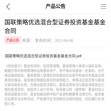
产品公告
国联策略优选混合型证券投资基金基金
合同
来源： 发布时间：2023-09-08
产品公告
国联策略优选混合型证券投资基金基金合同.pdf
《风险提示》基金有风险，投资需谨慎。基金管理人承诺以诚实信用、
勤勉尽责的原则管理和运用基金资产，但不保证本基金一定盈利，也不
保证最低收益，基金管理人管理的其他基金的业绩不构成对本基金业绩
表现的保证。投资者应根据自身风险承受能力，审慎决定是否参与基金
交易及相关业务。在做出投资决策后，基金运营状况与基金净值变化引
致的投资风险，由投资人自行负担。投资者认购（或申购）基金时应认
真阅读基金合同、基金招募说明书和产品资料概要等法律文件。投资者
应远离非法证券活动，严格遵守反洗钱相关法规的规定，切实履行反洗
钱义务。