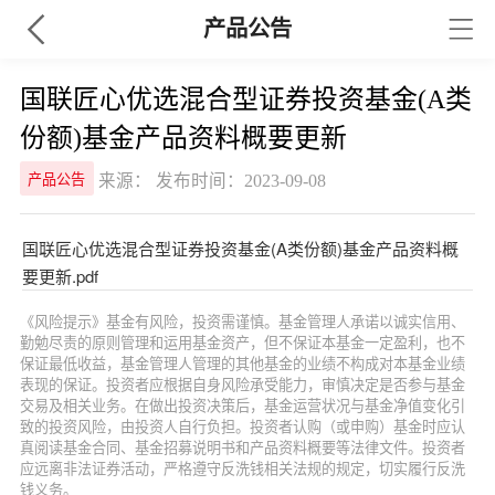
产品公告
国联匠心优选混合型证券投资基金(A类
份额)基金产品资料概要更新
来源： 发布时间：2023-09-08
产品公告
国联匠心优选混合型证券投资基金(A类份额)基金产品资料概
要更新.pdf
《风险提示》基金有风险，投资需谨慎。基金管理人承诺以诚实信用、
勤勉尽责的原则管理和运用基金资产，但不保证本基金一定盈利，也不
保证最低收益，基金管理人管理的其他基金的业绩不构成对本基金业绩
表现的保证。投资者应根据自身风险承受能力，审慎决定是否参与基金
交易及相关业务。在做出投资决策后，基金运营状况与基金净值变化引
致的投资风险，由投资人自行负担。投资者认购（或申购）基金时应认
真阅读基金合同、基金招募说明书和产品资料概要等法律文件。投资者
应远离非法证券活动，严格遵守反洗钱相关法规的规定，切实履行反洗
钱义务。