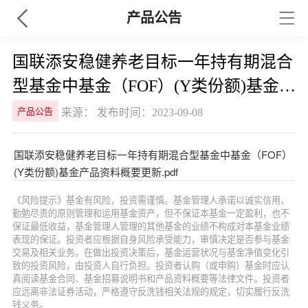
产品公告
国联添安稳健养老目标一年持有期混合
型基金中基金（FOF）(Y类份额)基金产
品资料概要更新
来源： 发布时间：2023-09-08
产品公告
国联添安稳健养老目标一年持有期混合型基金中基金（FOF）
(Y类份额)基金产品资料概要更新.pdf
《风险提示》基金有风险，投资需谨慎。基金管理人承诺以诚实信用、
勤勉尽责的原则管理和运用基金资产，但不保证本基金一定盈利，也不
保证最低收益，基金管理人管理的其他基金的业绩不构成对本基金业绩
表现的保证。投资者应根据自身风险承受能力，审慎决定是否参与基金
交易及相关业务。在做出投资决策后，基金运营状况与基金净值变化引
致的投资风险，由投资人自行负担。投资者认购（或申购）基金时应认
真阅读基金合同、基金招募说明书和产品资料概要等法律文件。投资者
应远离非法证券活动，严格遵守反洗钱相关法规的规定，切实履行反洗
钱义务。