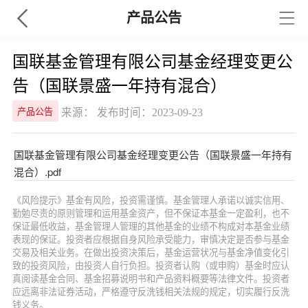
产品公告
国联基金管理有限公司基金经理变更公
告（国联景盛一年持有混合）
来源： 发布时间：2023-09-23
产品公告
国联基金管理有限公司基金经理变更公告（国联景盛一年持有
混合）.pdf
《风险提示》基金有风险，投资需谨慎。基金管理人承诺以诚实信用、
勤勉尽责的原则管理和运用基金资产，但不保证本基金一定盈利，也不
保证最低收益，基金管理人管理的其他基金的业绩不构成对本基金业绩
表现的保证。投资者应根据自身风险承受能力，审慎决定是否参与基金
交易及相关业务。在做出投资决策后，基金运营状况与基金净值变化引
致的投资风险，由投资人自行负担。投资者认购（或申购）基金时应认
真阅读基金合同、基金招募说明书和产品资料概要等法律文件。投资者
应远离非法证券活动，严格遵守反洗钱相关法规的规定，切实履行反洗
钱义务。