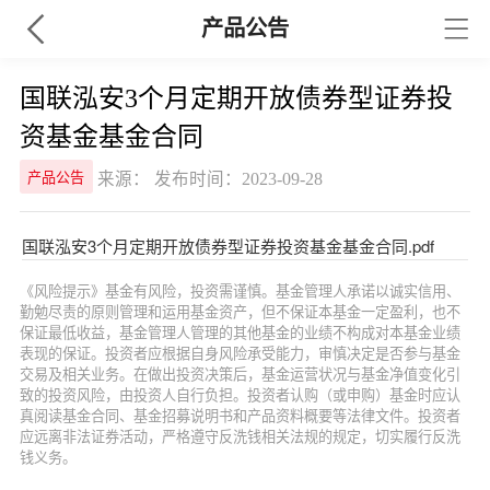
产品公告
国联泓安3个月定期开放债券型证券投
资基金基金合同
来源： 发布时间：2023-09-28
产品公告
国联泓安3个月定期开放债券型证券投资基金基金合同.pdf
《风险提示》基金有风险，投资需谨慎。基金管理人承诺以诚实信用、
勤勉尽责的原则管理和运用基金资产，但不保证本基金一定盈利，也不
保证最低收益，基金管理人管理的其他基金的业绩不构成对本基金业绩
表现的保证。投资者应根据自身风险承受能力，审慎决定是否参与基金
交易及相关业务。在做出投资决策后，基金运营状况与基金净值变化引
致的投资风险，由投资人自行负担。投资者认购（或申购）基金时应认
真阅读基金合同、基金招募说明书和产品资料概要等法律文件。投资者
应远离非法证券活动，严格遵守反洗钱相关法规的规定，切实履行反洗
钱义务。