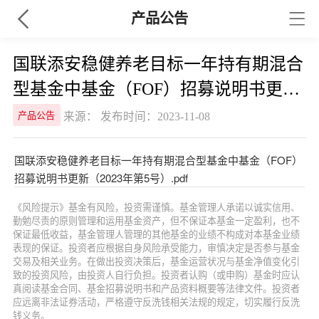
产品公告
国联添安稳健养老目标一年持有期混合
型基金中基金（FOF）招募说明书更新
（2023年第5号）
来源： 发布时间：2023-11-08
产品公告
国联添安稳健养老目标一年持有期混合型基金中基金（FOF）
招募说明书更新（2023年第5号）.pdf
《风险提示》基金有风险，投资需谨慎。基金管理人承诺以诚实信用、
勤勉尽责的原则管理和运用基金资产，但不保证本基金一定盈利，也不
保证最低收益，基金管理人管理的其他基金的业绩不构成对本基金业绩
表现的保证。投资者应根据自身风险承受能力，审慎决定是否参与基金
交易及相关业务。在做出投资决策后，基金运营状况与基金净值变化引
致的投资风险，由投资人自行负担。投资者认购（或申购）基金时应认
真阅读基金合同、基金招募说明书和产品资料概要等法律文件。投资者
应远离非法证券活动，严格遵守反洗钱相关法规的规定，切实履行反洗
钱义务。