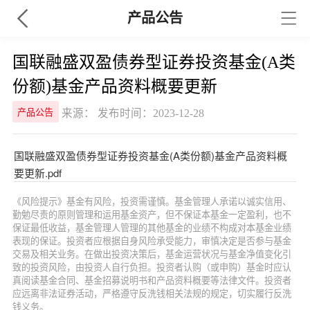
产品公告
国联融盛双盈债券型证券投资基金(A类
份额)基金产品资料概要更新
来源： 发布时间：2023-12-28
产品公告
国联融盛双盈债券型证券投资基金(A类份额)基金产品资料概
要更新.pdf
《风险提示》基金有风险，投资需谨慎。基金管理人承诺以诚实信用、
勤勉尽责的原则管理和运用基金资产，但不保证本基金一定盈利，也不
保证最低收益，基金管理人管理的其他基金的业绩不构成对本基金业绩
表现的保证。投资者应根据自身风险承受能力，审慎决定是否参与基金
交易及相关业务。在做出投资决策后，基金运营状况与基金净值变化引
致的投资风险，由投资人自行负担。投资者认购（或申购）基金时应认
真阅读基金合同、基金招募说明书和产品资料概要等法律文件。投资者
应远离非法证券活动，严格遵守反洗钱相关法规的规定，切实履行反洗
钱义务。