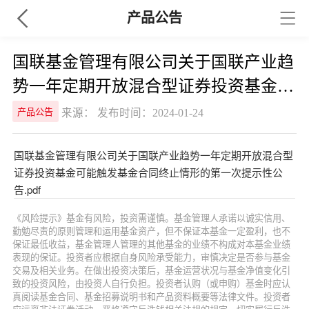
产品公告
国联基金管理有限公司关于国联产业趋
势一年定期开放混合型证券投资基金可
能触发基金合同终止情形的第一次提示
来源： 发布时间：2024-01-24
产品公告
性公告
国联基金管理有限公司关于国联产业趋势一年定期开放混合型
证券投资基金可能触发基金合同终止情形的第一次提示性公
告.pdf
《风险提示》基金有风险，投资需谨慎。基金管理人承诺以诚实信用、
勤勉尽责的原则管理和运用基金资产，但不保证本基金一定盈利，也不
保证最低收益，基金管理人管理的其他基金的业绩不构成对本基金业绩
表现的保证。投资者应根据自身风险承受能力，审慎决定是否参与基金
交易及相关业务。在做出投资决策后，基金运营状况与基金净值变化引
致的投资风险，由投资人自行负担。投资者认购（或申购）基金时应认
真阅读基金合同、基金招募说明书和产品资料概要等法律文件。投资者