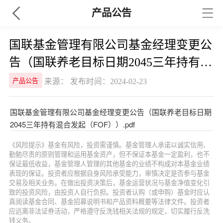
产品公告
国联基金管理有限公司基金经理变更公
告（国联养老目标日期2045三年持有混
合发起（FOF））
来源： 发布时间：2024-02-23
产品公告
国联基金管理有限公司基金经理变更公告（国联养老目标日期
2045三年持有混合发起（FOF））.pdf
《风险提示》基金有风险，投资需谨慎。基金管理人承诺以诚实信用、
勤勉尽责的原则管理和运用基金资产，但不保证本基金一定盈利，也不
保证最低收益，基金管理人管理的其他基金的业绩不构成对本基金业绩
表现的保证。投资者应根据自身风险承受能力，审慎决定是否参与基金
交易及相关业务。在做出投资决策后，基金运营状况与基金净值变化引
致的投资风险，由投资人自行负担。投资者认购（或申购）基金时应认
真阅读基金合同、基金招募说明书和产品资料概要等法律文件。投资者
应远离非法证券活动，严格遵守反洗钱相关法规的规定，切实履行反洗
钱义务。