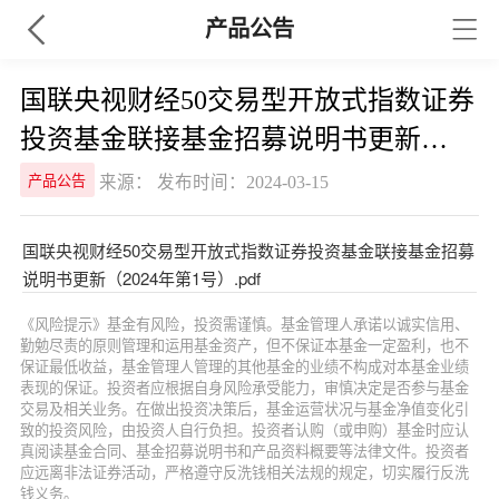
产品公告
国联央视财经50交易型开放式指数证券
投资基金联接基金招募说明书更新
（2024年第1号）
来源： 发布时间：2024-03-15
产品公告
国联央视财经50交易型开放式指数证券投资基金联接基金招募
说明书更新（2024年第1号）.pdf
《风险提示》基金有风险，投资需谨慎。基金管理人承诺以诚实信用、
勤勉尽责的原则管理和运用基金资产，但不保证本基金一定盈利，也不
保证最低收益，基金管理人管理的其他基金的业绩不构成对本基金业绩
表现的保证。投资者应根据自身风险承受能力，审慎决定是否参与基金
交易及相关业务。在做出投资决策后，基金运营状况与基金净值变化引
致的投资风险，由投资人自行负担。投资者认购（或申购）基金时应认
真阅读基金合同、基金招募说明书和产品资料概要等法律文件。投资者
应远离非法证券活动，严格遵守反洗钱相关法规的规定，切实履行反洗
钱义务。