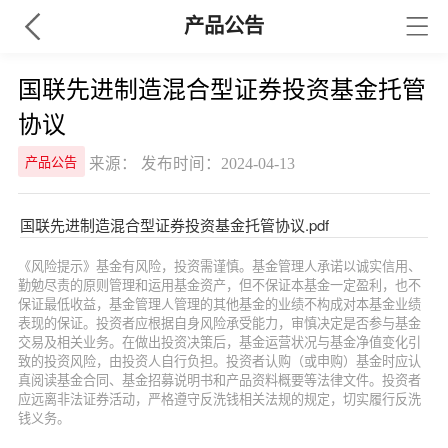
产品公告
国联先进制造混合型证券投资基金托管
协议
来源： 发布时间：2024-04-13
产品公告
国联先进制造混合型证券投资基金托管协议.pdf
《风险提示》基金有风险，投资需谨慎。基金管理人承诺以诚实信用、
勤勉尽责的原则管理和运用基金资产，但不保证本基金一定盈利，也不
保证最低收益，基金管理人管理的其他基金的业绩不构成对本基金业绩
表现的保证。投资者应根据自身风险承受能力，审慎决定是否参与基金
交易及相关业务。在做出投资决策后，基金运营状况与基金净值变化引
致的投资风险，由投资人自行负担。投资者认购（或申购）基金时应认
真阅读基金合同、基金招募说明书和产品资料概要等法律文件。投资者
应远离非法证券活动，严格遵守反洗钱相关法规的规定，切实履行反洗
钱义务。