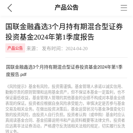
产品公告
国联金融鑫选3个月持有期混合型证券
投资基金2024年第1季度报告
来源： 发布时间：2024-04-20
产品公告
国联金融鑫选3个月持有期混合型证券投资基金2024年第1季
度报告.pdf
《风险提示》基金有风险，投资需谨慎。基金管理人承诺以诚实信用、
勤勉尽责的原则管理和运用基金资产，但不保证本基金一定盈利，也不
保证最低收益，基金管理人管理的其他基金的业绩不构成对本基金业绩
表现的保证。投资者应根据自身风险承受能力，审慎决定是否参与基金
交易及相关业务。在做出投资决策后，基金运营状况与基金净值变化引
致的投资风险，由投资人自行负担。投资者认购（或申购）基金时应认
真阅读基金合同、基金招募说明书和产品资料概要等法律文件。投资者
应远离非法证券活动，严格遵守反洗钱相关法规的规定，切实履行反洗
钱义务。