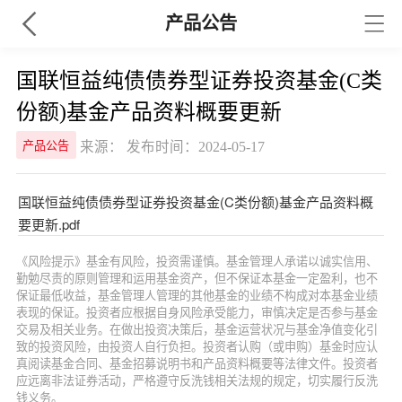
产品公告
国联恒益纯债债券型证券投资基金(C类
份额)基金产品资料概要更新
来源： 发布时间：2024-05-17
产品公告
国联恒益纯债债券型证券投资基金(C类份额)基金产品资料概
要更新.pdf
《风险提示》基金有风险，投资需谨慎。基金管理人承诺以诚实信用、
勤勉尽责的原则管理和运用基金资产，但不保证本基金一定盈利，也不
保证最低收益，基金管理人管理的其他基金的业绩不构成对本基金业绩
表现的保证。投资者应根据自身风险承受能力，审慎决定是否参与基金
交易及相关业务。在做出投资决策后，基金运营状况与基金净值变化引
致的投资风险，由投资人自行负担。投资者认购（或申购）基金时应认
真阅读基金合同、基金招募说明书和产品资料概要等法律文件。投资者
应远离非法证券活动，严格遵守反洗钱相关法规的规定，切实履行反洗
钱义务。