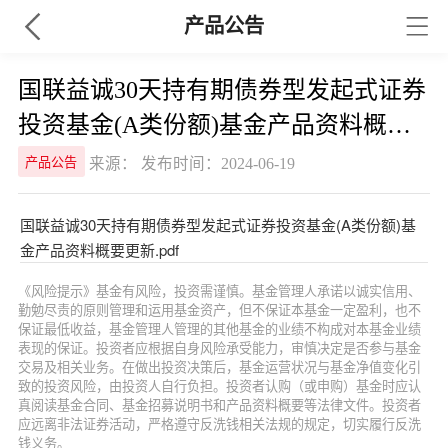
产品公告
国联益诚30天持有期债券型发起式证券
投资基金(A类份额)基金产品资料概要
更新
来源： 发布时间：2024-06-19
产品公告
国联益诚30天持有期债券型发起式证券投资基金(A类份额)基
金产品资料概要更新.pdf
《风险提示》基金有风险，投资需谨慎。基金管理人承诺以诚实信用、
勤勉尽责的原则管理和运用基金资产，但不保证本基金一定盈利，也不
保证最低收益，基金管理人管理的其他基金的业绩不构成对本基金业绩
表现的保证。投资者应根据自身风险承受能力，审慎决定是否参与基金
交易及相关业务。在做出投资决策后，基金运营状况与基金净值变化引
致的投资风险，由投资人自行负担。投资者认购（或申购）基金时应认
真阅读基金合同、基金招募说明书和产品资料概要等法律文件。投资者
应远离非法证券活动，严格遵守反洗钱相关法规的规定，切实履行反洗
钱义务。