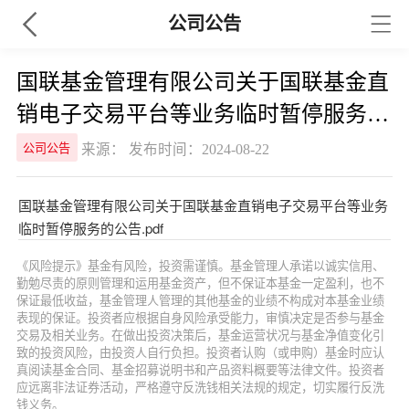
公司公告
国联基金管理有限公司关于国联基金直
销电子交易平台等业务临时暂停服务的
公告
来源： 发布时间：2024-08-22
公司公告
国联基金管理有限公司关于国联基金直销电子交易平台等业务
临时暂停服务的公告.pdf
《风险提示》基金有风险，投资需谨慎。基金管理人承诺以诚实信用、
勤勉尽责的原则管理和运用基金资产，但不保证本基金一定盈利，也不
保证最低收益，基金管理人管理的其他基金的业绩不构成对本基金业绩
表现的保证。投资者应根据自身风险承受能力，审慎决定是否参与基金
交易及相关业务。在做出投资决策后，基金运营状况与基金净值变化引
致的投资风险，由投资人自行负担。投资者认购（或申购）基金时应认
真阅读基金合同、基金招募说明书和产品资料概要等法律文件。投资者
应远离非法证券活动，严格遵守反洗钱相关法规的规定，切实履行反洗
钱义务。