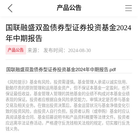
产品公告
国联融盛双盈债券型证券投资基金2024
年中期报告
来源： 发布时间：2024-08-30
产品公告
国联融盛双盈债券型证券投资基金2024年中期报告.pdf
《风险提示》基金有风险，投资需谨慎。基金管理人承诺以诚实信用、
勤勉尽责的原则管理和运用基金资产，但不保证本基金一定盈利，也不
保证最低收益，基金管理人管理的其他基金的业绩不构成对本基金业绩
表现的保证。投资者应根据自身风险承受能力，审慎决定是否参与基金
交易及相关业务。在做出投资决策后，基金运营状况与基金净值变化引
致的投资风险，由投资人自行负担。投资者认购（或申购）基金时应认
真阅读基金合同、基金招募说明书和产品资料概要等法律文件。投资者
应远离非法证券活动，严格遵守反洗钱相关法规的规定，切实履行反洗
钱义务。