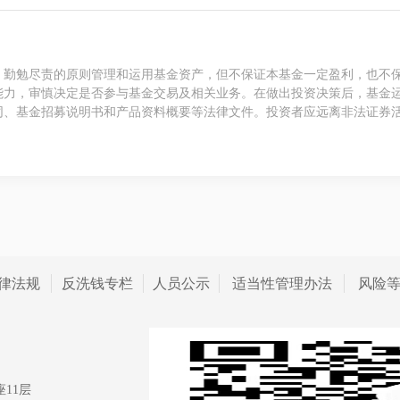
、勤勉尽责的原则管理和运用基金资产，但不保证本基金一定盈利，也不
能力，审慎决定是否参与基金交易及相关业务。在做出投资决策后，基金
同、基金招募说明书和产品资料概要等法律文件。投资者应远离非法证券
律法规
反洗钱专栏
人员公示
适当性管理办法
风险
11层