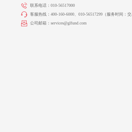
联系电话：010-56517000
客服热线：400-160-6000、010-56517299（服务时间：交易
公司邮箱：services@glfund.com