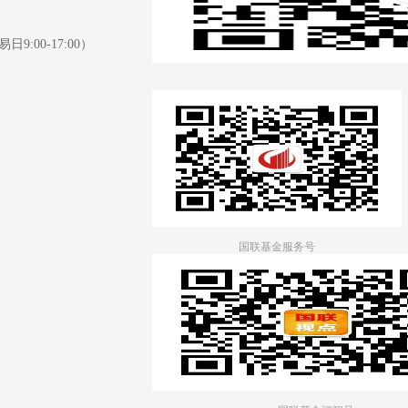
日9:00-17:00）
国联基金服务号