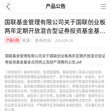
产品公告
国联基金管理有限公司关于国联创业板
两年定期开放混合型证券投资基金基金
合同终止及财产清算的公告
来源： 发布时间：2024-09-26
产品公告
国联基金管理有限公司关于国联创业板两年定期开放混合型证
券投资基金基金合同终止及财产清算的公告.pdf
《风险提示》基金有风险，投资需谨慎。基金管理人承诺以诚实信用、
勤勉尽责的原则管理和运用基金资产，但不保证本基金一定盈利，也不
保证最低收益，基金管理人管理的其他基金的业绩不构成对本基金业绩
表现的保证。投资者应根据自身风险承受能力，审慎决定是否参与基金
交易及相关业务。在做出投资决策后，基金运营状况与基金净值变化引
致的投资风险，由投资人自行负担。投资者认购（或申购）基金时应认
真阅读基金合同、基金招募说明书和产品资料概要等法律文件。投资者
应远离非法证券活动，严格遵守反洗钱相关法规的规定，切实履行反洗
钱义务。