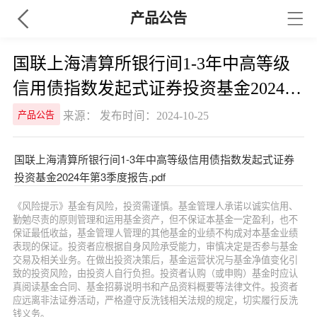
产品公告
国联上海清算所银行间1-3年中高等级
信用债指数发起式证券投资基金2024年
第3季度报告
来源： 发布时间：2024-10-25
产品公告
国联上海清算所银行间1-3年中高等级信用债指数发起式证券
投资基金2024年第3季度报告.pdf
《风险提示》基金有风险，投资需谨慎。基金管理人承诺以诚实信用、
勤勉尽责的原则管理和运用基金资产，但不保证本基金一定盈利，也不
保证最低收益，基金管理人管理的其他基金的业绩不构成对本基金业绩
表现的保证。投资者应根据自身风险承受能力，审慎决定是否参与基金
交易及相关业务。在做出投资决策后，基金运营状况与基金净值变化引
致的投资风险，由投资人自行负担。投资者认购（或申购）基金时应认
真阅读基金合同、基金招募说明书和产品资料概要等法律文件。投资者
应远离非法证券活动，严格遵守反洗钱相关法规的规定，切实履行反洗
钱义务。