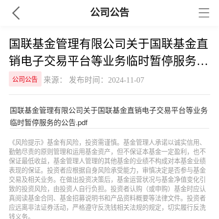
公司公告
国联基金管理有限公司关于国联基金直
销电子交易平台等业务临时暂停服务的
公告
来源： 发布时间：2024-11-07
公司公告
国联基金管理有限公司关于国联基金直销电子交易平台等业务
临时暂停服务的公告.pdf
《风险提示》基金有风险，投资需谨慎。基金管理人承诺以诚实信用、
勤勉尽责的原则管理和运用基金资产，但不保证本基金一定盈利，也不
保证最低收益，基金管理人管理的其他基金的业绩不构成对本基金业绩
表现的保证。投资者应根据自身风险承受能力，审慎决定是否参与基金
交易及相关业务。在做出投资决策后，基金运营状况与基金净值变化引
致的投资风险，由投资人自行负担。投资者认购（或申购）基金时应认
真阅读基金合同、基金招募说明书和产品资料概要等法律文件。投资者
应远离非法证券活动，严格遵守反洗钱相关法规的规定，切实履行反洗
钱义务。