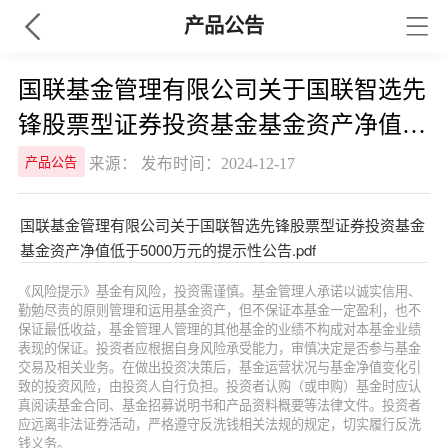
产品公告
国联基金管理有限公司关于国联智选先
锋股票型证券投资基金基金资产净值低
于5000万元的提示性公告
来源： 发布时间：2024-12-17
产品公告
国联基金管理有限公司关于国联智选先锋股票型证券投资基金
基金资产净值低于5000万元的提示性公告.pdf
《风险提示》基金有风险，投资需谨慎。基金管理人承诺以诚实信用、
勤勉尽责的原则管理和运用基金资产，但不保证本基金一定盈利，也不
保证最低收益，基金管理人管理的其他基金的业绩不构成对本基金业绩
表现的保证。投资者应根据自身风险承受能力，审慎决定是否参与基金
交易及相关业务。在做出投资决策后，基金运营状况与基金净值变化引
致的投资风险，由投资人自行负担。投资者认购（或申购）基金时应认
真阅读基金合同、基金招募说明书和产品资料概要等法律文件。投资者
应远离非法证券活动，严格遵守反洗钱相关法规的规定，切实履行反洗
钱义务。