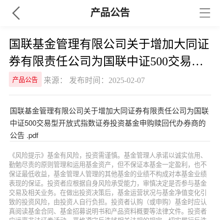
产品公告
国联基金管理有限公司关于增加大同证
券有限责任公司为国联中证500交易型
开放式指数证券投资基金申购赎回代办
来源： 发布时间：2025-02-07
产品公告
券商的公告
国联基金管理有限公司关于增加大同证券有限责任公司为国联
中证500交易型开放式指数证券投资基金申购赎回代办券商的
公告 .pdf
《风险提示》基金有风险，投资需谨慎。基金管理人承诺以诚实信用、
勤勉尽责的原则管理和运用基金资产，但不保证本基金一定盈利，也不
保证最低收益，基金管理人管理的其他基金的业绩不构成对本基金业绩
表现的保证。投资者应根据自身风险承受能力，审慎决定是否参与基金
交易及相关业务。在做出投资决策后，基金运营状况与基金净值变化引
致的投资风险，由投资人自行负担。投资者认购（或申购）基金时应认
真阅读基金合同、基金招募说明书和产品资料概要等法律文件。投资者