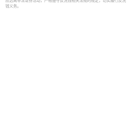
应远离非法证券活动，严格遵守反洗钱相关法规的规定，切实履行反洗
钱义务。