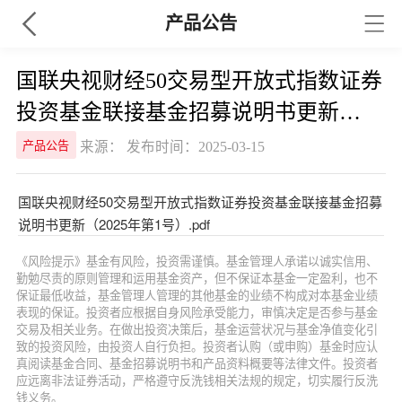
产品公告
国联央视财经50交易型开放式指数证券
投资基金联接基金招募说明书更新
（2025年第1号）
来源： 发布时间：2025-03-15
产品公告
国联央视财经50交易型开放式指数证券投资基金联接基金招募
说明书更新（2025年第1号）.pdf
《风险提示》基金有风险，投资需谨慎。基金管理人承诺以诚实信用、
勤勉尽责的原则管理和运用基金资产，但不保证本基金一定盈利，也不
保证最低收益，基金管理人管理的其他基金的业绩不构成对本基金业绩
表现的保证。投资者应根据自身风险承受能力，审慎决定是否参与基金
交易及相关业务。在做出投资决策后，基金运营状况与基金净值变化引
致的投资风险，由投资人自行负担。投资者认购（或申购）基金时应认
真阅读基金合同、基金招募说明书和产品资料概要等法律文件。投资者
应远离非法证券活动，严格遵守反洗钱相关法规的规定，切实履行反洗
钱义务。