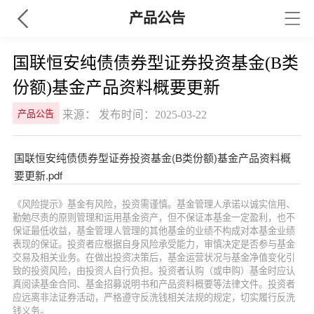
产品公告
国联恒安纯债债券型证券投资基金(B类
份额)基金产品资料概要更新
来源： 发布时间：2025-03-22
产品公告
国联恒安纯债债券型证券投资基金(B类份额)基金产品资料概
要更新.pdf
《风险提示》基金有风险，投资需谨慎。基金管理人承诺以诚实信用、
勤勉尽责的原则管理和运用基金资产，但不保证本基金一定盈利，也不
保证最低收益，基金管理人管理的其他基金的业绩不构成对本基金业绩
表现的保证。投资者应根据自身风险承受能力，审慎决定是否参与基金
交易及相关业务。在做出投资决策后，基金运营状况与基金净值变化引
致的投资风险，由投资人自行负担。投资者认购（或申购）基金时应认
真阅读基金合同、基金招募说明书和产品资料概要等法律文件。投资者
应远离非法证券活动，严格遵守反洗钱相关法规的规定，切实履行反洗
钱义务。