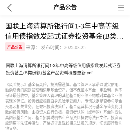
产品公告
国联上海清算所银行间1-3年中高等级
信用债指数发起式证券投资基金(B类份
额)基金产品资料概要更新
来源： 发布时间：2025-03-25
产品公告
国联上海清算所银行间1-3年中高等级信用债指数发起式证券
投资基金(B类份额)基金产品资料概要更新.pdf
《风险提示》基金有风险，投资需谨慎。基金管理人承诺以诚实信用、
勤勉尽责的原则管理和运用基金资产，但不保证本基金一定盈利，也不
保证最低收益，基金管理人管理的其他基金的业绩不构成对本基金业绩
表现的保证。投资者应根据自身风险承受能力，审慎决定是否参与基金
交易及相关业务。在做出投资决策后，基金运营状况与基金净值变化引
致的投资风险，由投资人自行负担。投资者认购（或申购）基金时应认
真阅读基金合同、基金招募说明书和产品资料概要等法律文件。投资者
应远离非法证券活动，严格遵守反洗钱相关法规的规定，切实履行反洗
钱义务。