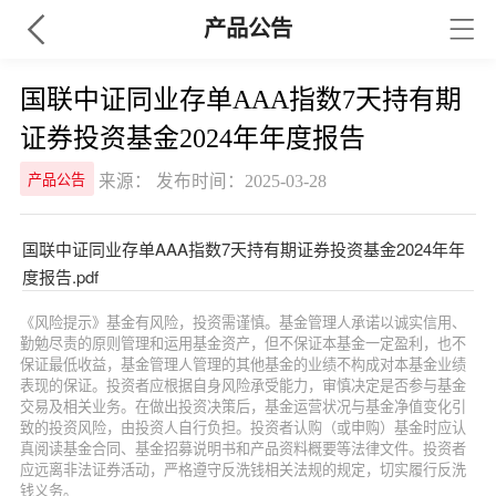
产品公告
国联中证同业存单AAA指数7天持有期
证券投资基金2024年年度报告
来源： 发布时间：2025-03-28
产品公告
国联中证同业存单AAA指数7天持有期证券投资基金2024年年
度报告.pdf
《风险提示》基金有风险，投资需谨慎。基金管理人承诺以诚实信用、
勤勉尽责的原则管理和运用基金资产，但不保证本基金一定盈利，也不
保证最低收益，基金管理人管理的其他基金的业绩不构成对本基金业绩
表现的保证。投资者应根据自身风险承受能力，审慎决定是否参与基金
交易及相关业务。在做出投资决策后，基金运营状况与基金净值变化引
致的投资风险，由投资人自行负担。投资者认购（或申购）基金时应认
真阅读基金合同、基金招募说明书和产品资料概要等法律文件。投资者
应远离非法证券活动，严格遵守反洗钱相关法规的规定，切实履行反洗
钱义务。