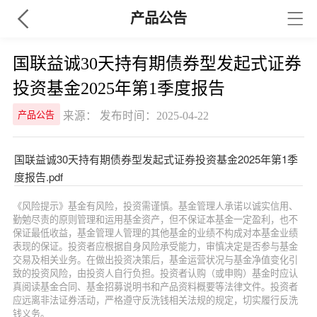
产品公告
国联益诚30天持有期债券型发起式证券
投资基金2025年第1季度报告
来源： 发布时间：2025-04-22
产品公告
国联益诚30天持有期债券型发起式证券投资基金2025年第1季
度报告.pdf
《风险提示》基金有风险，投资需谨慎。基金管理人承诺以诚实信用、
勤勉尽责的原则管理和运用基金资产，但不保证本基金一定盈利，也不
保证最低收益，基金管理人管理的其他基金的业绩不构成对本基金业绩
表现的保证。投资者应根据自身风险承受能力，审慎决定是否参与基金
交易及相关业务。在做出投资决策后，基金运营状况与基金净值变化引
致的投资风险，由投资人自行负担。投资者认购（或申购）基金时应认
真阅读基金合同、基金招募说明书和产品资料概要等法律文件。投资者
应远离非法证券活动，严格遵守反洗钱相关法规的规定，切实履行反洗
钱义务。